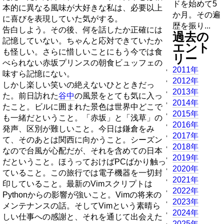
ドを始めて5
本的に異なる風味が大好きな私は、必要以上
か月。その遍
に喜びを表現していた気がする。
歴を振り...
告白しよう。その後、何を話したか正確には
過去の
記憶していない。ちゃんと応対できていたか
エント
も怪しい。さらに惜しいことにもう今では食
リー
べられない赤坂プリンスの朝食ビュッフェの
2011年
味すら記憶にない。
2012年
しかし楽しい笑いの絶えないひとときだっ
2013年
た。前日訪れた
谷中
の風景をとても気に入っ
2014年
たこと。ビルに囲まれた景色は世界中どこで
2015年
も一緒だということ。「赤坂」と「浅草」の
2016年
発声、区別が難しいこと。今日は鎌倉をみ
2017年
て、そのあとは関西に向かうこと。シーズン
2018年
なので台風が心配だが、それを含めての日本
2019年
だということ。ほうっておけばPCばかり触っ
2020年
ていること。この旅行では電子機器を一切封
2021年
印していること。最新のVimスクリプトは
2022年
Pythonからの影響が強いこと。Vimの将来の
2023年
メンテナンスの話。そしてVimという素晴ら
2024年
しい仕事への感謝と、それを通じて出会えた
2025年