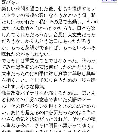
喜びを。
楽しい時間を過ごした後、朝食を提供するレ
ストランの最後の客になろうかという頃、私
たちはわかれた。私はその足で出勤し、Bram
はたぶん鎌倉へ向かったのだろう。日本を楽
しんでくれただろうか、台風は大丈夫だった
だろうか、かりんとうは口にあっただろう
か。もっと英語ができれば、もっといろいろ
喋れたのかもしれない。
でもそれは重要なことではなかった。終わっ
てみれば当初の不安は何だったのかと思う。
大事だったのは相手に対し真摯に尊敬し興味
を抱くこと。そして知り合うための一歩を踏
み出す、小さな勇気。
独自改変バイナリを配布するために、ほとん
ど初めての自分の意志で書いた英語のメー
ル、その送信ボタンを押すときのあのためら
い。あれを超えるのに必要だったのは本当に
小さな勇気と決断だったけれど、それらの積
み重ねが今に、さらに明日へ繋がってゆく。
今後、何か行動するのをためらうようなら