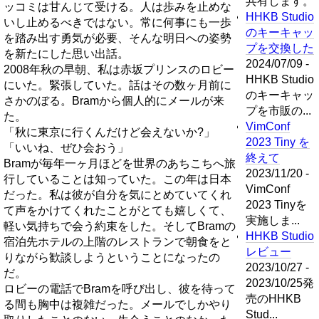
共有します。
ッコミは甘んじて受ける。人は歩みを止めな
HHKB Studio
いし止めるべきではない。常に何事にも一歩
のキーキャッ
を踏み出す勇気が必要、そんな明日への姿勢
プを交換した
を新たにした思い出話。
2024/07/09 -
2008年秋の早朝、私は赤坂プリンスのロビー
HHKB Studio
にいた。緊張していた。話はその数ヶ月前に
のキーキャッ
さかのぼる。Bramから個人的にメールが来
プを市販の...
た。
VimConf
「秋に東京に行くんだけど会えないか?」
2023 Tiny を
「いいね、ぜひ会おう」
終えて
Bramが毎年一ヶ月ほどを世界のあちこちへ旅
2023/11/20 -
行していることは知っていた。この年は日本
VimConf
だった。私は彼が自分を気にとめていてくれ
2023 Tinyを
て声をかけてくれたことがとても嬉しくて、
実施しま...
軽い気持ちで会う約束をした。そしてBramの
HHKB Studio
宿泊先ホテルの上階のレストランで朝食をと
レビュー
りながら歓談しようということになったの
2023/10/27 -
だ。
2023/10/25発
ロビーの電話でBramを呼び出し、彼を待って
売のHHKB
る間も胸中は複雑だった。メールでしかやり
Stud...