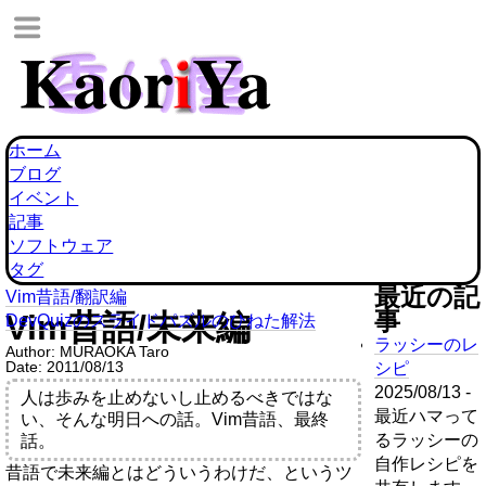
ホーム
ブログ
イベント
記事
ソフトウェア
タグ
最近の記
Vim昔語/翻訳編
事
Vim昔語/未来編
DevQuizのスライドパズルのひねた解法
ラッシーのレ
Author:
MURAOKA Taro
Date:
2011/08/13
シピ
2025/08/13 -
人は歩みを止めないし止めるべきではな
最近ハマって
い、そんな明日への話。Vim昔語、最終
るラッシーの
話。
自作レシピを
昔語で未来編とはどういうわけだ、というツ