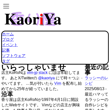
ホーム
ブログ
イベント
記事
ソフトウェア
タグ
いらっしゃいませ
最近の記
事
店主KoRoNは
vim-jp slack
にほぼ常駐してま
す。 あとX/Twitterの
@kaoriya
にて時々つぶ
ラッシーのレ
やいてます。 …気が付いたら
Vim
を配布し始
シピ
めてから25年が経っていました。
2025/08/13 -
沿革
最近ハマって
香り屋は店主KoRoNが1997年4月1日に開設
るラッシーの
したWebサイトです。 Vimなどの店主が興味
自作レシピを