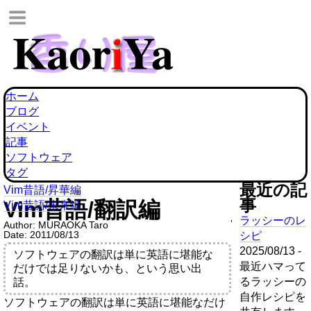
ホーム
ブログ
イベント
記事
ソフトウェア
タグ
最近の記
Vim昔語/昇華編
事
Vim昔語/翻訳編
Vim昔語/未来編
ラッシーのレ
Author:
MURAOKA Taro
Date:
2011/08/13
シピ
2025/08/13 -
ソフトウェアの翻訳は単に英語に堪能な
最近ハマって
だけでは足りないかも、という思い出
るラッシーの
話。
自作レシピを
ソフトウェアの翻訳は単に英語に堪能なだけ