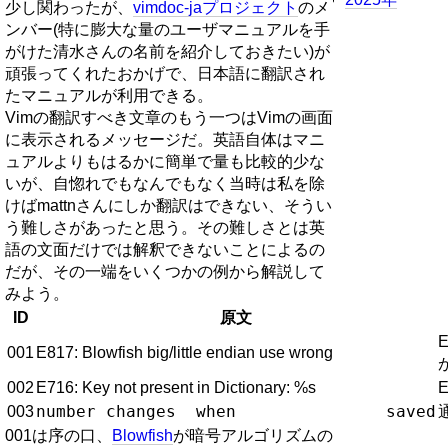
少し関わったが、
vimdoc-jaプロジェクト
のメ
ンバー(特に膨大な量のユーザマニュアルを手
がけた清水さんの名前を紹介しておきたい)が
頑張ってくれたおかげで、日本語に翻訳され
たマニュアルが利用できる。
Vimの翻訳すべき文章のもう一つはVimの画面
に表示されるメッセージだ。英語自体はマニ
ュアルよりもはるかに簡単で量も比較的少な
いが、自惚れでもなんでもなく当時は私を除
けばmattnさんにしか翻訳はできない、そうい
う難しさがあったと思う。その難しさとは英
語の文面だけでは解釈できないことによるの
だが、その一端をいくつかの例から解説して
みよう。
ID
原文
001
E817: Blowfish big/little endian use wrong
002
E716: Key not present in Dictionary: %s
number changes  when               saved
003
001は序の口、
Blowfish
が暗号アルゴリズムの