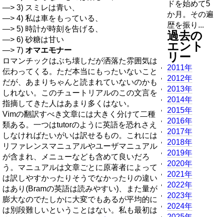
ドを始めて5
—> 3) スミレは青い、
か月。その遍
—> 4) 私は車をもっている、
歴を振り...
—> 5) 時計が時刻を告げる、
過去の
—> 6) 砂糖は甘い
エント
—> 7)
オマエモナー
リー
ロマンチックはぶち壊しだが洒落た雰囲気は
2011年
伝わってくる。ただ本当にもったいないこと
2012年
だが、あまりちゃんと読まれていないのかも
2013年
しれない。このチュートリアルのこの文言を
2014年
指摘してきた人はあまり多くはない。
2015年
Vimの翻訳すべき文章には大きく分けて二種
2016年
類ある。一つはtutorのように英語を恐れさえ
2017年
しなければたいがいは訳せるもの。これには
2018年
リファレンスマニュアルやユーザマニュアル
2019年
が含まれ、メニューなども含めて良いだろ
2020年
う。マニュアルは文章ごとに原著者によって
2021年
は訳しやすかったりそうでなかったりの違い
2022年
はあり(Bramの英語は読みやすい)、また量が
2023年
膨大なのでたしかに大変でもあるが平均的に
2024年
は別段難しいということはない。私も最初は
2025年