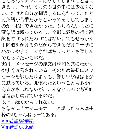
もちろんリテラルに翻訳してしまうことはで
きるし、そういうものも世の中には少なくな
い。だけど自分が翻訳するにあたって、たと
え英語が苦手だからといってそうしてしまう
のか…私はできなかった。もちろんいまだに
変な訳は残っているし、全部に満足の行く翻
訳を付けられたわけではない。でもせっかく
手間暇をかけるのだからできるだけユーザに
わかりやすく、できればちょっとでも楽しん
でもらいたいものだ。
実は、メッセージの原文は時間と共にわかり
やすく改善されている。そのため最初にメッ
セージを訳した時よりも、難しい訳ははるか
に減っている。見慣れたということも多少は
あるかもしれないが、こんなところでもVim
は進歩し続けているのだ。
以下、続くかもしれない。
ちなみに「オマエモナー」と訳した友人は生
粋の2ちゃんねらーである。
Vim昔語/昇華編
Vim昔語/未来編