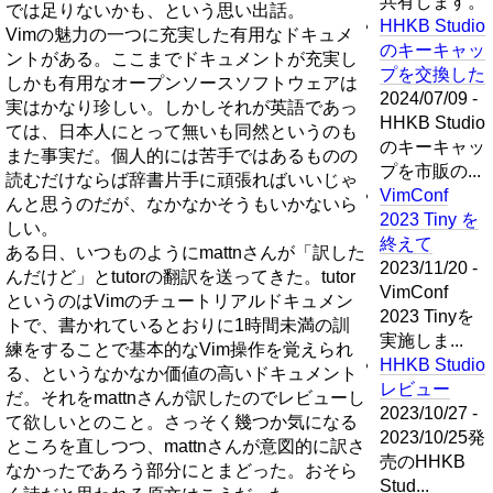
共有します。
では足りないかも、という思い出話。
HHKB Studio
Vimの魅力の一つに充実した有用なドキュメ
のキーキャッ
ントがある。ここまでドキュメントが充実し
プを交換した
しかも有用なオープンソースソフトウェアは
2024/07/09 -
実はかなり珍しい。しかしそれが英語であっ
HHKB Studio
ては、日本人にとって無いも同然というのも
のキーキャッ
また事実だ。個人的には苦手ではあるものの
プを市販の...
読むだけならば辞書片手に頑張ればいいじゃ
VimConf
んと思うのだが、なかなかそうもいかないら
2023 Tiny を
しい。
終えて
ある日、いつものようにmattnさんが「訳した
2023/11/20 -
んだけど」とtutorの翻訳を送ってきた。tutor
VimConf
というのはVimのチュートリアルドキュメン
2023 Tinyを
トで、書かれているとおりに1時間未満の訓
実施しま...
練をすることで基本的なVim操作を覚えられ
HHKB Studio
る、というなかなか価値の高いドキュメント
レビュー
だ。それをmattnさんが訳したのでレビューし
2023/10/27 -
て欲しいとのこと。さっそく幾つか気になる
2023/10/25発
ところを直しつつ、mattnさんが意図的に訳さ
売のHHKB
なかったであろう部分にとまどった。おそら
Stud...