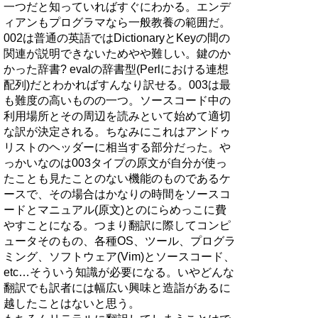
一つだと知っていればすぐにわかる。エンデ
ィアンもプログラマなら一般教養の範囲だ。
002は普通の英語ではDictionaryとKeyの間の
関連が説明できないためやや難しい。鍵のか
かった辞書? evalの辞書型(Perlにおける連想
配列)だとわかればすんなり訳せる。003は最
も難度の高いものの一つ。ソースコード中の
利用場所とその周辺を読みといて始めて適切
な訳が決定される。ちなみにこれはアンドゥ
リストのヘッダーに相当する部分だった。や
っかいなのは003タイプの原文が自分が使っ
たことも見たことのない機能のものであるケ
ースで、その場合はかなりの時間をソースコ
ードとマニュアル(原文)とのにらめっこに費
やすことになる。つまり翻訳に際してコンピ
ュータそのもの、各種OS、ツール、プログラ
ミング、ソフトウェア(Vim)とソースコード、
etc…そういう知識が必要になる。いやどんな
翻訳でも訳者には幅広い興味と造詣があるに
越したことはないと思う。