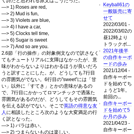
く詩だと思われる原文はこうだった。
Keyball61の
—> 1) Roses are red,
一般販売に寄
—> 2) Mud is fun,
せて
—> 3) Violets are blue,
2022/03/01 -
—> 4) I have a car,
2022/03/02の
—> 5) Clocks tell time,
昼12時より
—> 6) Sugar is sweet
トラックボ...
—> 7) And so are you.
2021年後半
2.6節「行の操作」の対象例文なので訳さなく
の自作キーボ
てもチュートリアルに支障はなかったが、意
ードの歩み
味がわからないよりはわかるほうが良いだろ
2021/12/04 -
うと訳すことにした。が、どうしても7行目
自作キーボー
の雰囲気がでない。6行目の”sweet”には「甘
ドを始めてち
い」以外に「すてき」とかの意味があるの
ょうど1年。
で、7行目にかかってロマンチックで洒落た
前回の...
雰囲気があるのだが、どうしてもその雰囲気
自作キーボー
を伝える訳がでない。そこで
英語の得意な友
ドを始めて5
人
に相談したところ次のような大変満足の行
か月の歩み
く訳となった。
2021/04/23 -
—> 1) バラは赤い、
自作キーボー
—> 2) つまらないものは楽しい、