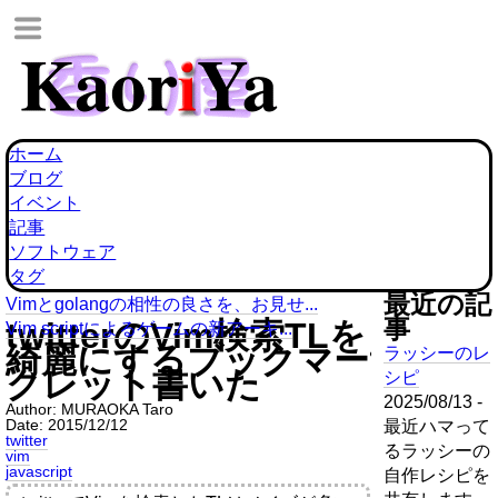
ホーム
ブログ
イベント
記事
ソフトウェア
タグ
最近の記
Vimとgolangの相性の良さを、お見せ...
事
twitterのVim検索TLを
Vim scriptによるゲームの新アーキ...
綺麗にするブックマー
ラッシーのレ
クレット書いた
シピ
2025/08/13 -
Author:
MURAOKA Taro
Date:
2015/12/12
最近ハマって
twitter
るラッシーの
vim
javascript
自作レシピを