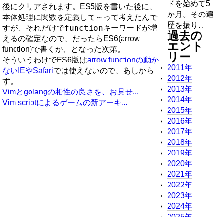
ドを始めて5
後にクリアされます。ES5版を書いた後に、
か月。その遍
本体処理に関数を定義して～って考えたんで
歴を振り...
function
すが、それだけで
キーワードが増
過去の
えるの確定なので、だったらES6(arrow
エント
function)で書くか、となった次第。
リー
そういうわけでES6版は
arrow functionの動か
2011年
ないIEやSafari
では使えないので、あしから
2012年
ず。
2013年
Vimとgolangの相性の良さを、お見せ...
2014年
Vim scriptによるゲームの新アーキ...
2015年
2016年
2017年
2018年
2019年
2020年
2021年
2022年
2023年
2024年
2025年