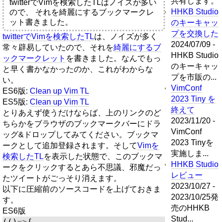
共有します。
twitterでVimを検索したTLはノイズが多い
HHKB Studio
ので、 それを綺麗にするブックマークレ
ット書きました。
のキーキャッ
プを交換した
twitterでVimを検索したTL
は、ノイズが多く
2024/07/09 -
常々辟易していたので、それを
綺麗にするブ
HHKB Studio
ックマークレット
を書きました。なんでもっ
のキーキャッ
と早く書かなかったのか、これがわからな
プを市販の...
い。
VimConf
ES6版:
Clean up Vim TL
2023 Tiny を
ES5版:
Clean up Vim TL
終えて
とりあえず使うだけならば、上のリンクのど
2023/11/20 -
ちらかをブラウザのブックマークバーにドラ
VimConf
ッグ&ドロップしてみてください。ブックマ
2023 Tinyを
ークとして追加登録されます。そして
Vimを
実施しま...
検索したTL
を表示した状態で、このブックマ
HHKB Studio
ークをクリックするとあら不思議、邪魔だっ
レビュー
たツイートがごっそり消えます。
2023/10/27 -
以下に圧縮前のソースコードを上げておきま
2023/10/25発
す。
売のHHKB
ES6版
Stud...
(()
=>
{