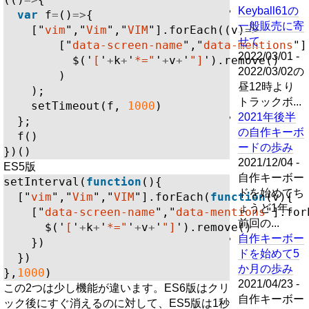
Keyball61の
var
f
=
()
=>
{
一般販売に寄
[
"
vim
"
,
"
Vim
"
,
"
VIM
"
].
forEach
((
v
)
=>
せて
[
"
data-screen-name
"
,
"
data-mentions
"
]
2022/03/01 -
$
(
'
[
'
+
k
+
'
*="
'
+
v
+
'
"]
'
).
remove
()
2022/03/02の
)
昼12時より
);
トラックボ...
setTimeout
(
f
,
1000
)
2021年後半
};
の自作キーボ
f
()
ードの歩み
})()
2021/12/04 -
ES5版
自作キーボー
setInterval
(
function
(){
ドを始めてち
[
"
vim
"
,
"
Vim
"
,
"
VIM
"
].
forEach
(
function
(
v
){
ょうど1年。
[
"
data-screen-name
"
,
"
data-mentions
"
].
for
前回の...
$
(
'
[
'
+
k
+
'
*="
'
+
v
+
'
"]
'
).
remove
()
自作キーボー
})
ドを始めて5
})
か月の歩み
},
1000
)
2021/04/23 -
この2つは少し機能が違います。ES6版はクリ
自作キーボー
ック後にすぐ消えるのに対して、ES5版は1秒