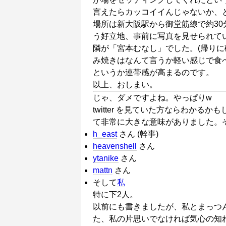
言えたらカッコイイんじゃないか、
場所は新大阪駅から御堂筋線で約30
う好立地、事前に写真を見せられて
隣が「宮本むなし」でした。(帰りに
み焼きはなんて言うか軽い感じで食べ
というか連帯感が高まるのです。
以上、おしまい。
じゃ、ダメですよね。やっぱりw
twitter を見ていた方ならわか
て非常に大きな意味がありました。
h_east
さん (幹事)
heavenshell
さん
ytanike
さん
mattn
さん
そして
私
特に下2人。
以前にも書きましたが、私とまっつん
た、私の片思いでなければ気心の知