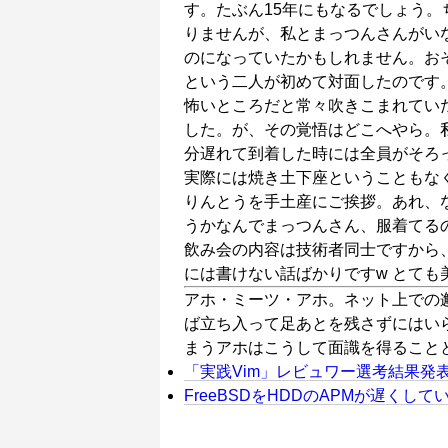
す。たぶん15年にもなるでしょう
りませんが、私とまっつんさんがい
のになっていたかもしれません。お
という二人が初めて対面したのです。
怖いところだと常々吹きこまれてい
した。が、その覚悟はどこへやら。
分遅れて到着した時には全員がそろっ
実際には焼き土下座ということもなく
りんとうを手土産にご挨拶。あれ、
うかなんでまっつんさん、服着てるの
飲み会の内容は技術者同士ですから
には書けない話ばかりですw とても
アホ・ミーツ・アホ。ネット上での
ば立ち入って足あとを残さずにはい
まうアホはこうして面識を得ること
「実践Vim」レビュワー選考結果発
FreeBSDをHDDのAPMが遅くして