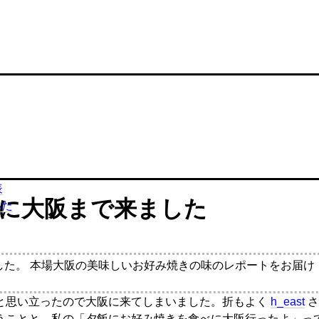
表
に大阪まで来ました
いた
した。 本場大阪の美味しいお好み焼きの味のレポートをお届け
と思い立ったので大阪に来てしまいました。折もよく
h_east
さ
うことと、私の「夕飯にお好み焼きを食べに大阪行ったよ」っ