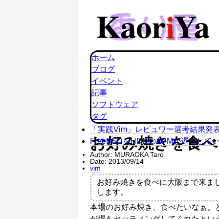
ホーム
ブログ
イベント
記事
ソフトウェア
タグ
「実践Vim」レビュワー選考結果発
お好み焼きを食べ
FreeBSDをHDDのAPMが遅くして
Author:
MURAOKA Taro
Date:
2013/09/14
vim
お好み焼きを食べに大阪まで来ま
します。
本場のお好み焼き、食べたいなぁ。
が場をセッティングしてくれたとい