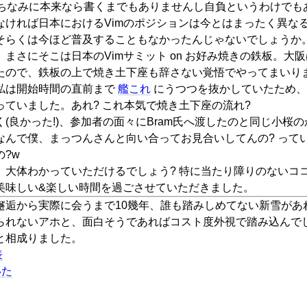
。ちなみに本来なら書くまでもありませんし自負というわけでも
なければ日本におけるVimのポジションは今とはまったく異な
そらくは今ほど普及することもなかったんじゃないでしょうか
まさにそこは日本のVimサミット on お好み焼きの鉄板。大阪
たので、鉄板の上で焼き土下座も辞さない覚悟でやってまいり
私は開始時間の直前まで
艦これ
にうつつを抜かしていたため、
ていました。あれ? これ本気で焼き土下座の流れ?
(良かった!)、参加者の面々にBram氏へ渡したのと同じ小桜の
なんで僕、まっつんさんと向い合ってお見合いしてんの? って
?w
、大体わかっていただけるでしょう? 特に当たり障りのないコ
美味しい&楽しい時間を過ごさせていただきました。
邂逅から実際に会うまで10幾年、誰も踏みしめてない新雪があ
られないアホと、面白そうであればコスト度外視で踏み込んで
と相成りました。
表
いた