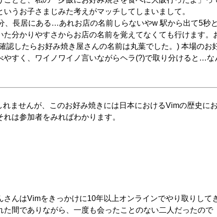
というお子さまじみた考えがマッチしてしまいまして。
分、長居にある…あれお店の名前しらないやw 駅から出て5秒
いた分かりやすさからお店の名前を覚えてなくても行けます。
確認したらお好み焼き屋さんの名前は丸葉でした。) 本場のお
やすく、ワイノワイノ言いながらヘラ(?)で取り分けると…な
るかもしれませんが、このお好み焼きには日本におけるVimの歴史に
それは参加者をみればわかります。
さんはVimをきっかけに10年以上オンラインでやり取りして
れた間でありながら、一度も会ったことのない二人だったので