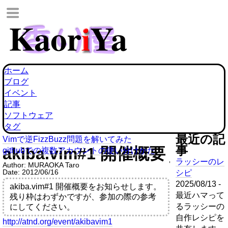
ホーム
ブログ
イベント
記事
ソフトウェア
タグ
最近の記
Vimで逆FizzBuzz問題を解いてみた
事
akiba.vim#1 開催概要
githubでの複数アカウントの使い分けかた
ラッシーのレ
Author:
MURAOKA Taro
Date:
2012/06/16
シピ
2025/08/13 -
akiba.vim#1 開催概要をお知らせします。
最近ハマって
残り枠はわずかですが、参加の際の参考
るラッシーの
にしてください。
自作レシピを
http://atnd.org/event/akibavim1