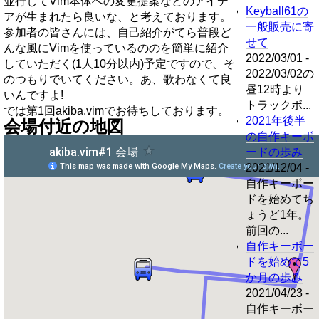
並行してVim本体への変更提案などのアイデ
Keyball61の
アが生まれたら良いな、と考えております。
一般販売に寄
参加者の皆さんには、自己紹介がてら普段ど
せて
んな風にVimを使っているののを簡単に紹介
2022/03/01 -
していただく(1人10分以内)予定ですので、そ
2022/03/02の
のつもりでいてください。あ、歌わなくて良
昼12時より
いんですよ!
トラックボ...
では第1回akiba.vimでお待ちしております。
2021年後半
会場付近の地図
の自作キーボ
ードの歩み
2021/12/04 -
自作キーボー
ドを始めてち
ょうど1年。
前回の...
自作キーボー
ドを始めて5
か月の歩み
2021/04/23 -
自作キーボー