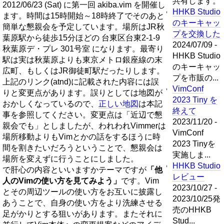
共有します。
2012/06/23 (Sat) に第一回 akiba.vim を開催し
HHKB Studio
ます。時間は15時開始～18時終了でそのあと
のキーキャッ
簡単な懇親会を予定しています。場所はJR秋
プを交換した
葉原駅から徒歩15分ほどの 台東区台東2-1-9
2024/07/09 -
秋葉原デ・プレ 301号室 になります。最寄り
HHKB Studio
駅は実は秋葉原よりも東京メトロ銀座線の末
のキーキャッ
広町、もしくはJR御徒町駅だったりします。
プを市販の...
上記のリンク(atnd)に記載された内容には誤
VimConf
りと変更点があります。誤りとしては地図が
2023 Tiny を
おかしくなっているので、
正しい地図
は本記
終えて
事を参照してください。変更点は「近辺で懇
2023/11/20 -
親会でも」としましたが、われわれVimmerは
VimConf
場所移動よりもVimとかの話をするほうに時
2023 Tinyを
間を割きたいだろうということで、懇親会は
実施しま...
場所を変えずに行うことにしました。
HHKB Studio
で肝心の内容といいますかテーマですが
「他
レビュー
人のVimの使い方を見てみよう」
です。Vim
2023/10/27 -
とその周辺ツールの使い方をお互いに披露し
2023/10/25発
あうことで、自身の使い方をより洗練させる
売のHHKB
足がかりとする狙いがあります。またそれに
Stud...