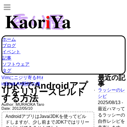
ホーム
ブログ
イベント
記事
ソフトウェア
タグ
最近の記
Vimにニジリ寄るﾎﾓｫ
事
JDK7でAndroidアプ
ioBook Air開封の儀
リをリリースビルド
ラッシーのレ
する方法
シピ
2025/08/13 -
Author:
MURAOKA Taro
Date:
2012/05/10
最近ハマって
るラッシーの
AndroidアプリはJava/JDKを使ってビル
自作レシピを
ドしますが、少し前までJDK7ではリリー