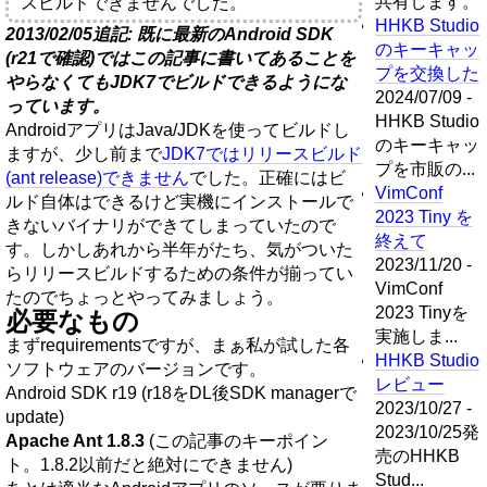
共有します。
スビルドできませんでした。
HHKB Studio
2013/02/05追記: 既に最新のAndroid SDK
のキーキャッ
(r21で確認)ではこの記事に書いてあることを
プを交換した
やらなくてもJDK7でビルドできるようにな
2024/07/09 -
っています。
HHKB Studio
AndroidアプリはJava/JDKを使ってビルドし
のキーキャッ
ますが、少し前まで
JDK7ではリリースビルド
プを市販の...
(ant release)できません
でした。正確にはビ
VimConf
ルド自体はできるけど実機にインストールで
2023 Tiny を
きないバイナリができてしまっていたので
終えて
す。しかしあれから半年がたち、気がついた
2023/11/20 -
らリリースビルドするための条件が揃ってい
VimConf
たのでちょっとやってみましょう。
2023 Tinyを
必要なもの
実施しま...
まずrequirementsですが、まぁ私が試した各
HHKB Studio
ソフトウェアのバージョンです。
レビュー
Android SDK r19 (r18をDL後SDK managerで
2023/10/27 -
update)
2023/10/25発
Apache Ant 1.8.3
(この記事のキーポイン
売のHHKB
ト。1.8.2以前だと絶対にできません)
Stud...