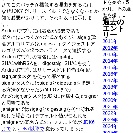
ドを始めて5
さてこのパッチが機能する理由を知るには、
か月。その遍
なぜJDK7でリリースビルドできなくなったか
歴を振り...
知る必要があります。それを以下に示しま
過去の
す。
エント
Androidアプリには署名が必要である
リー
署名にはいつくかの方式があるが、sigalg(署
2011年
名アルゴリズム)とdigestalg(ダイジェストア
2012年
ルゴリズム)の2つのパラメータで選択する
2013年
Androidアプリの署名にはsigalgに
2014年
SHA1withRSAを、digestalg=SHA1を使う
2015年
Androidアプリはリリースビルド時はAntの
2016年
signjarタスク
を使って署名する
2017年
signjarタスクにはsigalgとdigestalgを指定す
2018年
る方法がなかった(Ant 1.8.2まで)
2019年
AntのsignjarタスクはJDKに付属するjarsigner
2020年
と同等である
2021年
jarsignerではsigalgとdigestalgをそれぞれ省
2022年
略した場合にはデフォルト値が使われる
2023年
jarsignerの署名方式のデフォルト値が
JDK6
2024年
まで
と
JDK7以降で
変わってしまった
2025年