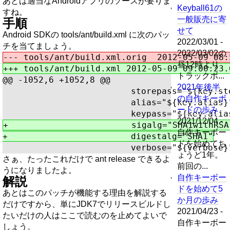
あとは適当なAndroidアプリのソースが要りま
Keyball61の
すね。
一般販売に寄
手順
せて
Android SDKの tools/ant/build.xml に次のパッ
2022/03/01 -
チを当てましょう。
2022/03/02の
昼12時より
トラックボ...
@@ -1052,6 +1052,8 @@
2021年後半
                         storepass="${key.sto
の自作キーボ
                         alias="${key.alias}"
ードの歩み
2021/12/04 -
+                        sigalg="SHA1withRSA"
自作キーボー
ドを始めてち
ょうど1年。
さぁ、たったこれだけで ant release できるよ
前回の...
うになりましたよ。
自作キーボー
解説
ドを始めて5
あとはこのパッチが機能する理由を解説する
か月の歩み
だけですから、単にJDK7でリリースビルドし
2021/04/23 -
たいだけの人はここで読むのを止めてよいで
自作キーボー
しょう。