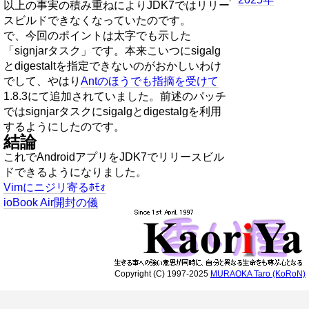
以上の事実の積み重ねによりJDK7ではリリー
スビルドできなくなっていたのです。
で、今回のポイントは太字でも示した
「signjarタスク」です。本来こいつにsigalg
とdigestaltを指定できないのがおかしいわけ
でして、やはり
Antのほうでも指摘を受けて
1.8.3にて追加されていました。前述のパッチ
ではsignjarタスクにsigalgとdigestalgを利用
するようにしたのです。
結論
これでAndroidアプリをJDK7でリリースビル
ドできるようになりました。
Vimにニジリ寄るﾎﾓｫ
ioBook Air開封の儀
Copyright (C) 1997-2025
MURAOKA Taro (KoRoN)