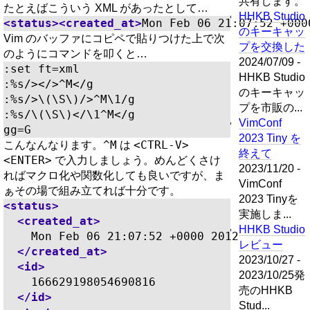
共有します。
たとえばこういう XML があったとして…
HHKB Studio
<status><created_at>
Mon Feb 06 21:07:52 +000
のキーキャッ
Vim のバッファにコピペで貼りつけた上で次
プを交換した
のようにコマンドを叩くと…
2024/07/09 -
:set ft=xml

HHKB Studio
:%s/></>^M</g

のキーキャッ
:%s/>\(\S\)/>^M\1/g

プを市販の...
:%s/\(\S\)</\1^M</g

VimConf
2023 Tiny を
^M
<CTRL-V>
こんなんなります。
は
終えて
<ENTER>
で入力しましょう。めんどくさけ
2023/11/20 -
ればマクロ化や関数化しても良いですが、ま
VimConf
ぁその場で組み立てれば十分です。
2023 Tinyを
<status>
実施しま...
<created_at>
HHKB Studio
    Mon Feb 06 21:07:52 +0000 2012

レビュー
</created_at>
2023/10/27 -
<id>
2023/10/25発
    166629198054690816

売のHHKB
</id>
Stud...