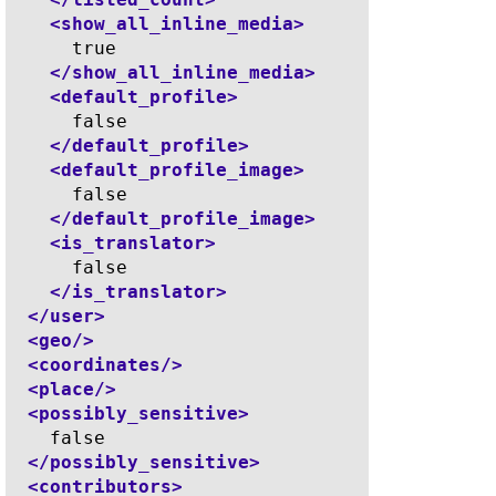
<show_all_inline_media>
      true

</show_all_inline_media>
<default_profile>
      false

</default_profile>
<default_profile_image>
      false

</default_profile_image>
<is_translator>
      false

</is_translator>
</user>
<geo/>
<coordinates/>
<place/>
<possibly_sensitive>
    false

</possibly_sensitive>
<contributors>