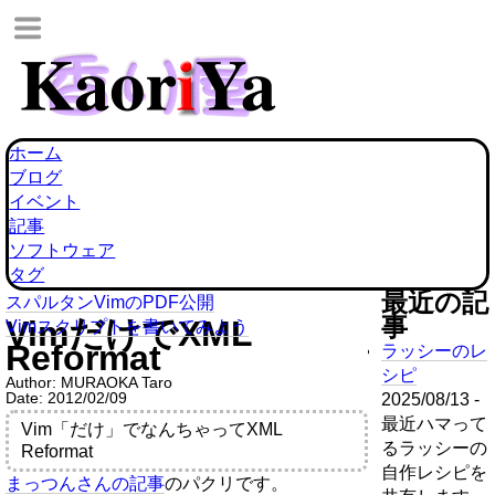
ホーム
ブログ
イベント
記事
ソフトウェア
タグ
最近の記
スパルタンVimのPDF公開
事
VimだけでXML
Vimスクリプトを書いてみよう
Reformat
ラッシーのレ
シピ
Author:
MURAOKA Taro
Date:
2012/02/09
2025/08/13 -
最近ハマって
Vim「だけ」でなんちゃってXML
るラッシーの
Reformat
自作レシピを
まっつんさんの記事
のパクリです。