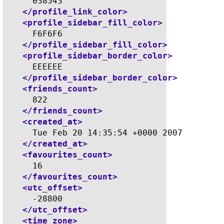
      038543

</profile_link_color>
<profile_sidebar_fill_color>
      F6F6F6

</profile_sidebar_fill_color>
<profile_sidebar_border_color>
      EEEEEE

</profile_sidebar_border_color>
<friends_count>
      822

</friends_count>
<created_at>
      Tue Feb 20 14:35:54 +0000 2007

</created_at>
<favourites_count>
      16

</favourites_count>
<utc_offset>
      -28800

</utc_offset>
<time_zone>