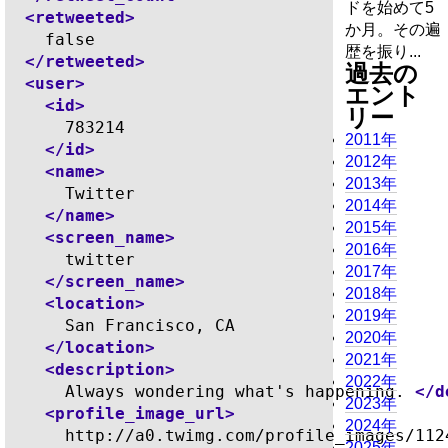
ドを始めて5
<retweeted>
か月。その遍
    false

歴を振り...
</retweeted>
過去の
<user>
エント
<id>
リー
      783214

2011年
</id>
2012年
<name>
2013年
      Twitter

2014年
</name>
2015年
<screen_name>
2016年
      twitter

2017年
</screen_name>
2018年
<location>
2019年
      San Francisco, CA

2020年
</location>
2021年
<description>
2022年
      Always wondering what's happening. 
</d
2023年
<profile_image_url>
2024年
      http://a0.twimg.com/profile_images/112
2025年