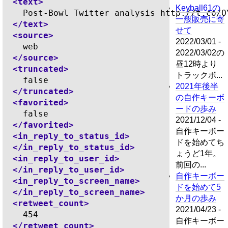
<text>
Keyball61の
    Post-Bowl Twitter analysis http://t.co/O
一般販売に寄
</text>
せて
<source>
2022/03/01 -
    web

2022/03/02の
</source>
昼12時より
<truncated>
トラックボ...
    false

2021年後半
</truncated>
の自作キーボ
<favorited>
ードの歩み
    false

2021/12/04 -
</favorited>
自作キーボー
<in_reply_to_status_id>
ドを始めてち
</in_reply_to_status_id>
ょうど1年。
<in_reply_to_user_id>
前回の...
</in_reply_to_user_id>
自作キーボー
<in_reply_to_screen_name>
ドを始めて5
</in_reply_to_screen_name>
か月の歩み
<retweet_count>
2021/04/23 -
    454

自作キーボー
</retweet_count>