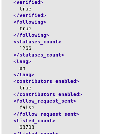
<verified>
      true

</verified>
<following>
      true

</following>
<statuses_count>
      1266

</statuses_count>
<lang>
      en

</lang>
<contributors_enabled>
      true

</contributors_enabled>
<follow_request_sent>
      false

</follow_request_sent>
<listed_count>
      68708

</listed_count>