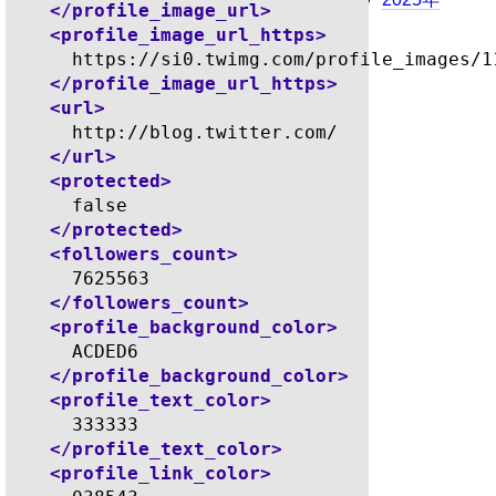
</profile_image_url>
<profile_image_url_https>
      https://si0.twimg.com/profile_images/1
</profile_image_url_https>
<url>
      http://blog.twitter.com/

</url>
<protected>
      false

</protected>
<followers_count>
      7625563

</followers_count>
<profile_background_color>
      ACDED6

</profile_background_color>
<profile_text_color>
      333333

</profile_text_color>
<profile_link_color>