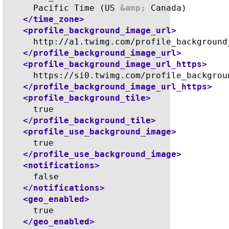
      Pacific Time (US 
&amp;
 Canada)

</time_zone>
<profile_background_image_url>
      http://a1.twimg.com/profile_background
</profile_background_image_url>
<profile_background_image_url_https>
      https://si0.twimg.com/profile_backgrou
</profile_background_image_url_https>
<profile_background_tile>
      true

</profile_background_tile>
<profile_use_background_image>
      true

</profile_use_background_image>
<notifications>
      false

</notifications>
<geo_enabled>
      true

</geo_enabled>