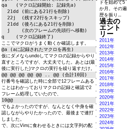
ドを始めて5
qa   (マクロ記録開始: 記録先a)

か月。その遍
  21dd (前にある21行を削除)

歴を振り...
  22j  (残す22行をスキップ)

過去の
  21dd (後ろにある21行を削除)

エント
  j    (次のフレームの先頭行へ移動)

リー
2011年
ここでマクロがうまく動くか確認します。
2012年
2013年
仮にダメならundoしてマクロの記録からやり
2014年
直すところですが、大丈夫でした。あとは(最
2015年
後に実行した)マクロの実行を繰り返すだけ。
2016年
2017年
行番号を確認した時に全部で12フレームある
2018年
ことはわかっておりマクロの記録と確認で2
2019年
フレーム処理していたので、
2020年
2021年
でもよかったのですが、なんとなく中身を確
2022年
認しながらやりたかったので、最後まで連打
2023年
しました。
2024年
で、次にVimに食わせるときには文字列の配
2025年