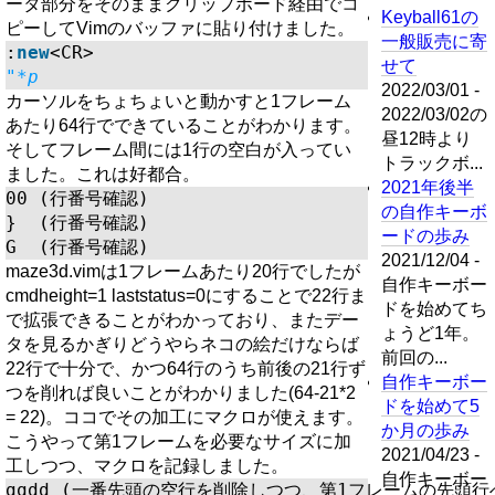
ータ部分をそのままクリップボード経由でコ
Keyball61の
ピーしてVimのバッファに貼り付けました。
一般販売に寄
:
new
<
CR
>
せて
"*p
2022/03/01 -
カーソルをちょちょいと動かすと1フレーム
2022/03/02の
あたり64行でできていることがわかります。
昼12時より
そしてフレーム間には1行の空白が入ってい
トラックボ...
ました。これは好都合。
2021年後半
00 (行番号確認)

の自作キーボ
}  (行番号確認)

ードの歩み
2021/12/04 -
maze3d.vimは1フレームあたり20行でしたが
自作キーボー
cmdheight=1 laststatus=0にすることで22行ま
ドを始めてち
で拡張できることがわかっており、またデー
ょうど1年。
タを見るかぎりどうやらネコの絵だけならば
前回の...
22行で十分で、かつ64行のうち前後の21行ず
自作キーボー
つを削れば良いことがわかりました(64-21*2
ドを始めて5
= 22)。ココでその加工にマクロが使えます。
か月の歩み
こうやって第1フレームを必要なサイズに加
2021/04/23 -
工しつつ、マクロを記録しました。
自作キーボー
ggdd (一番先頭の空行を削除しつつ、第1フレームの先頭行へ