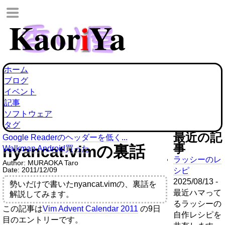
ホーム
ブログ
イベント
記事
ソフトウェア
タグ
最近の記
Google Readerのヘッダーを低く...
事
nyancat.vimの裏話
Walkman Android買った
ラッシーのレ
Author:
MURAOKA Taro
Date:
2011/12/09
シピ
2025/08/13 -
勢いだけで書いたnyancat.vimの、裏話を
最近ハマって
解説してみます。
るラッシーの
この記事は
Vim Advent Calendar 2011
の9日
自作レシピを
目のエントリーです。