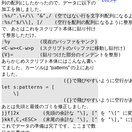
列の配列にしたかったので、データに以下の
加工を施しました。
:%s/^.\+/\\ "&",/ (空ではない行を文字列配列になる
で、あとはこれをスクリプト本体に貼り付け
て整形しただけ。
:%y          (現在のバッファをヤンク)

<C-w><C-w>p  (スクリプトのバッファに移動し貼付け)

あらかじめスクリプト本体にはこんなん書い
てました。カーソルは “patterns” の上にあり
ました。
                     ({}で飛びやすいように空行があ
let s:patterns = [

    \] 

あとは先頭と最後のゴミを修正しました。
jjf]2x        (先頭の余計な "\], [" を "\[" に変
これでデータの準備は完了です。ここまで数