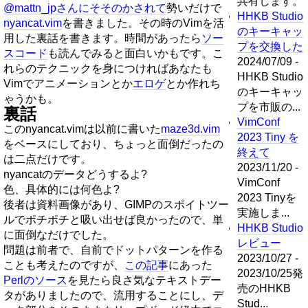
共有します。
@mattn_jpさんにそそのかされて
勢いだけで
HHKB Studio
nyancat.vim
を書きました。その時のVimを活
のキーキャッ
用した裏話を書きます。時間があったら
ソー
プを交換した
スコード
も読んでみると面白いかもです。こ
2024/07/09 -
れらのテクニックを身につければあなたも
HHKB Studio
Vimでアニメーションとか
エロゲ
とか作れち
のキーキャッ
ゃうかも。
プを市販の...
裏話
VimConf
このnyancat.vimは以前に書いた
maze3d.vim
2023 Tiny を
をベースにしており、ちょっと面倒だったの
終えて
は二点だけです。
2023/11/20 -
nyancatのデータどうするよ?
VimConf
色、具体的には何色よ?
2023 Tinyを
後者は資料画像があり、GIMPのスポイトツー
実施しま...
ルでポチポチと吸い出せば良かったので、単
HHKB Studio
に面倒なだけでした。
レビュー
問題は前者で、自前でドットパターンを作る
2023/10/27 -
ことも考えたのですが、
この記事
にあった
2023/10/25発
Perlのソース
を見たら良さ気なテキストデー
売のHHKB
タがありましたので、流用することにし、デ
Stud...