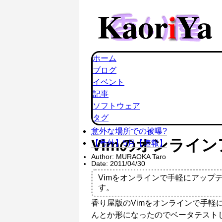
ホーム
ブログ
イベント
記事
ソフトウェア
タグ
意外な場所での被曝?
Vimのオンライ
【号外】5月【速報】
Author:
MURAOKA Taro
Date:
2011/04/30
Vimをオンラインで手軽にアップ
す。
香り屋版のVimをオンラインで手軽に
んとか形になったのでベータテスト