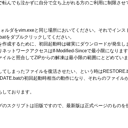
で転んでも泣かずに自分で立ち上がれる方のご利用に制限させ
ォルダをvim.exeと同じ場所においてください。それでインス
.batをダブルクリックしてください。
を作成するために、初回起動時は確実にダウンロードが発生し
トワークアクセスはIf-Modified-Sinceで最小限になりま
イルと照合してZIPからの解凍は最小限の範囲にとどめてい
。
しまったファイルを復活させたい、という時はRESTORE.b
ATE.batの初回起動時相当の動作になり、それらのファイル
ちしております。
グのスクリプトは旧版ですので、最新版は正式ページのものを