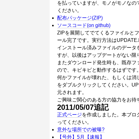
を払っていますが、モノがモノなの
ください。
配布パッケージ(ZIP)
ソースコード(on github)
ZIPを展開してでてくるファイルとフ
ール完了です。実行方法はUPDATE
インストール済みファイルのデータ
すが、以後はアップデートがない限りネッ
またダウンロード発生時も、既存ファ
ので、キビキビと動作するはずです
何かファイルが壊れた、もしくは消して
をダブルクリックしてください。UPD
元されます。
ご興味ご関心のある方の協力をお待
2011/05/07追記
正式ページ
を作成しました。本ブロ
ってください。
意外な場所での被曝?
【号外】5月【速報】