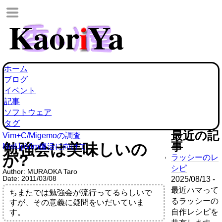
ホーム
ブログ
イベント
記事
ソフトウェア
タグ
最近の記
Vim+C/Migemoの調査
事
勉強会は美味しいの
NetUpVim復活に向けて
か?
ラッシーのレ
シピ
Author:
MURAOKA Taro
Date:
2011/03/08
2025/08/13 -
最近ハマって
ちまたでは勉強会が流行ってるらしいで
るラッシーの
すが、その意義に疑問をいだいていま
自作レシピを
す。