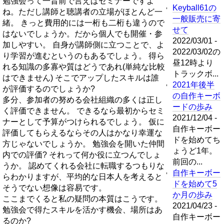
勉強会って一昔前で言えばセミナーですよ
Keyball61の
ね。ただし講師と聴講者の立場がほとんど一
一般販売に寄
緒。 きっと費用的には一桁も二桁も違うので
せて
はないでしょうか。だから個人でも開催・参
2022/03/01 -
加しやすい。 自身が講師側に立つことで、よ
2022/03/02の
り学習が進むというのもあるでしょう。 得ら
昼12時より
れる知識の多寡や質はどうであれ(単純な比較
トラックボ...
はできません) そこでアップしたスキルは誰
2021年後半
が評価するのでしょうか?
の自作キーボ
多分、参加者の努める会社組織の多くは正し
ードの歩み
く評価できません。 できるなら最初からセミ
2021/12/04 -
ナーとして予算がつけられるでしょう。 仮に
自作キーボー
評価してもらえるならその人はかなり幸運な
ドを始めてち
方じゃないでしょうか。 勉強会を開いた仲間
ょうど1年。
内での評価? それって何か役に立つんでしょ
前回の...
うか。 認めてくれる会社に転職するつもりな
自作キーボー
らわかりますが、平均的な日本人を考えると
ドを始めて5
そうでない想像は容易です。
か月の歩み
ここまでくると私の疑問の本質はこうです。
2021/04/23 -
勉強会で得たスキルを活かす機会、場所はあ
自作キーボー
るのか?