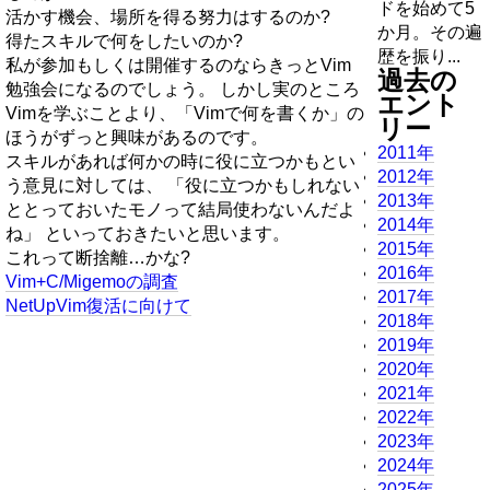
ドを始めて5
活かす機会、場所を得る努力はするのか?
か月。その遍
得たスキルで何をしたいのか?
歴を振り...
私が参加もしくは開催するのならきっとVim
過去の
勉強会になるのでしょう。 しかし実のところ
エント
Vimを学ぶことより、「Vimで何を書くか」の
リー
ほうがずっと興味があるのです。
2011年
スキルがあれば何かの時に役に立つかもとい
2012年
う意見に対しては、 「役に立つかもしれない
2013年
ととっておいたモノって結局使わないんだよ
2014年
ね」 といっておきたいと思います。
2015年
これって断捨離…かな?
2016年
Vim+C/Migemoの調査
2017年
NetUpVim復活に向けて
2018年
2019年
2020年
2021年
2022年
2023年
2024年
2025年