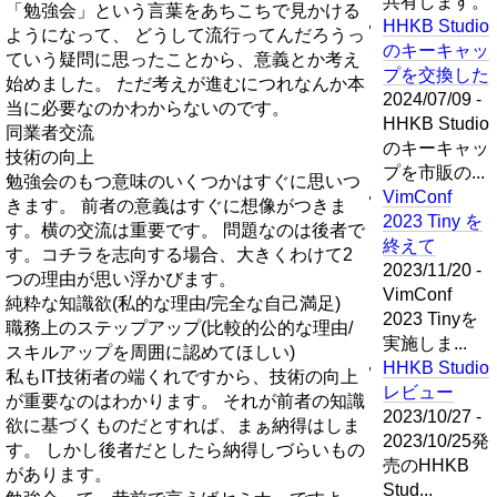
共有します。
「勉強会」という言葉をあちこちで見かける
HHKB Studio
ようになって、 どうして流行ってんだろうっ
のキーキャッ
ていう疑問に思ったことから、意義とか考え
プを交換した
始めました。 ただ考えが進むにつれなんか本
2024/07/09 -
当に必要なのかわからないのです。
HHKB Studio
同業者交流
のキーキャッ
技術の向上
プを市販の...
勉強会のもつ意味のいくつかはすぐに思いつ
VimConf
きます。 前者の意義はすぐに想像がつきま
2023 Tiny を
す。横の交流は重要です。 問題なのは後者で
終えて
す。コチラを志向する場合、大きくわけて2
2023/11/20 -
つの理由が思い浮かびます。
VimConf
純粋な知識欲(私的な理由/完全な自己満足)
2023 Tinyを
職務上のステップアップ(比較的公的な理由/
実施しま...
スキルアップを周囲に認めてほしい)
HHKB Studio
私もIT技術者の端くれですから、技術の向上
レビュー
が重要なのはわかります。 それが前者の知識
2023/10/27 -
欲に基づくものだとすれば、まぁ納得はしま
2023/10/25発
す。 しかし後者だとしたら納得しづらいもの
売のHHKB
があります。
Stud...